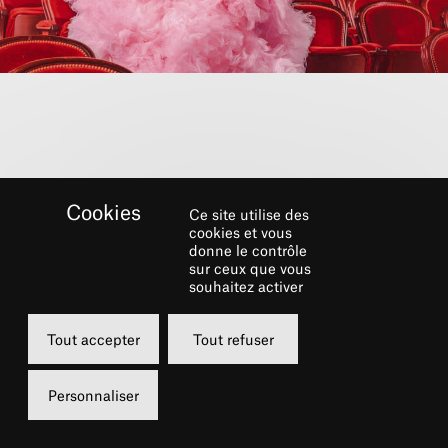
Ce site utilise des
cookies et vous
donne le contrôle
sur ceux que vous
souhaitez activer
SAISON 26-27
Tout accepter
Tout refuser
Découvrez la programmation
Personnaliser