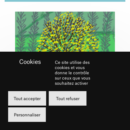
Ce site utilise des
cookies et vous
donne le contrôle
sur ceux que vous
souhaitez activer
5 Mai 2020
La vie du Théâtre
Tout accepter
Tout refuser
L’ESPOIR AU PRINTEMPS
: DESSINE COMME
HOCKNEY
Personnaliser
Ce mardi 5 mai, le Théâtre du Châtelet, le