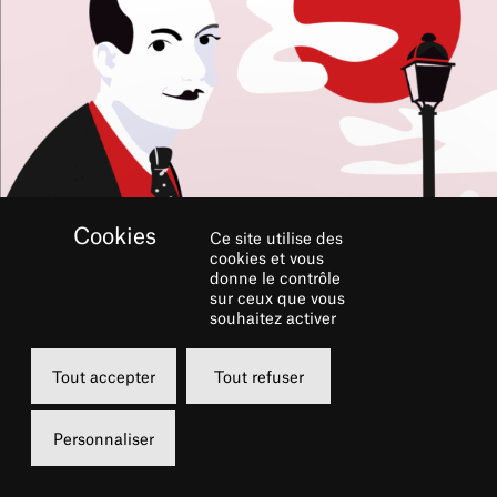
Ce site utilise des
cookies et vous
donne le contrôle
RÉSERVER
sur ceux que vous
souhaitez activer
Samedi
Dimanche
Tout accepter
Tout refuser
11 décembre 2021
12 décembre 2
20h00
15h00
Personnaliser
Grande Salle
Grande Salle