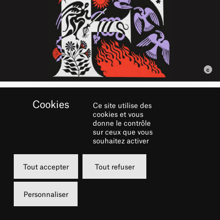
Ce site utilise des
RÉSERVER
cookies et vous
donne le contrôle
sur ceux que vous
souhaitez activer
Vendredi
Dimanche
18 mars 2022
20 mars 2022
Tout accepter
Tout refuser
20h00
15h00
Grande Salle
Grande Salle
Personnaliser
de 7 à 65 €
de 7 à 65 €