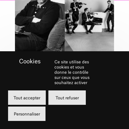
Ce site utilise des
Concerts du dimanche matin
cookies et vous
QUATUOR
donne le contrôle
sur ceux que vous
MODIGLIANI /
souhaitez activer
DENIS PODALYDÈS
Tout accepter
Tout refuser
28 JUIN 2026
Personnaliser
11h
De 5 à 35 €